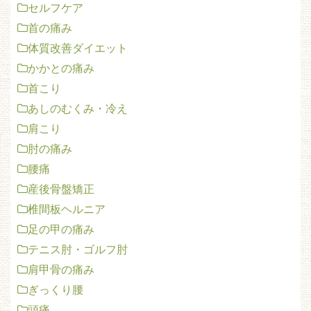
セルフケア
首の痛み
体質改善ダイエット
かかとの痛み
首こり
あしのむくみ・冷え
肩こり
肘の痛み
腰痛
産後骨盤矯正
椎間板ヘルニア
足の甲の痛み
テニス肘・ゴルフ肘
肩甲骨の痛み
ぎっくり腰
頭痛