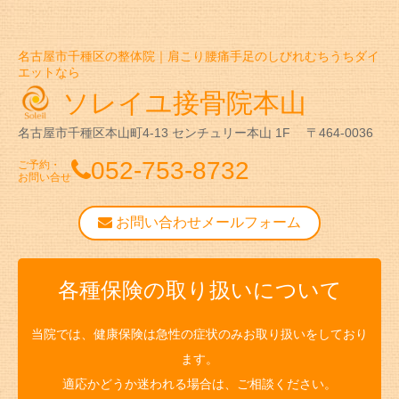
名古屋市千種区の整体院｜肩こり腰痛手足のしびれむちうちダイ
エットなら
ソレイユ接骨院本山
名古屋市千種区本山町4-13
センチュリー本山 1F
〒464-0036
052-753-8732
ご予約・
お問い合せ
お問い合わせメールフォーム
各種保険の取り扱いについて
当院では、健康保険は急性の症状のみお取り扱いをしており
ます。
適応かどうか迷われる場合は、ご相談ください。