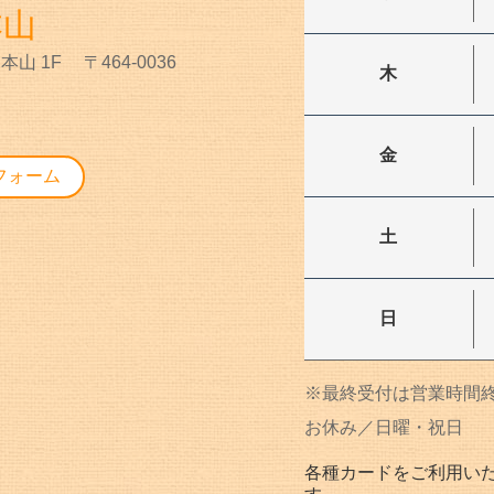
本山
本山 1F
〒464-0036
木
金
フォーム
土
日
※最終受付は営業時間終
お休み／日曜・祝日
各種カードをご利用い