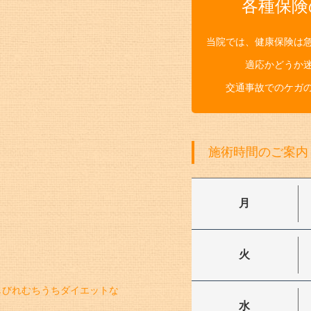
各種保険
当院では、健康保険は
適応かどうか
交通事故でのケガ
施術時間のご案内
月
火
しびれむちうちダイエットな
水