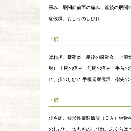
歪み、股関節前面の痛み、産後の股関
症候群、おしりのしびれ
上肢
ばね指、腱鞘炎、産後の腱鞘炎 上腕
肘） 上腕の痛み 前腕の痛み 手首
れ、指のしびれ 手根管症候群 指先の
下肢
ひざ痛、変形性膝関節症（ＯＡ）坐骨
のしびれ、太もものしびれ、ふくらは