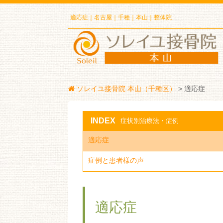
適応症｜名古屋｜千種｜本山｜整体院
ソレイユ接骨院 本山（千種区）
>
適応症
INDEX
症状別治療法・症例
適応症
症例と患者様の声
適応症