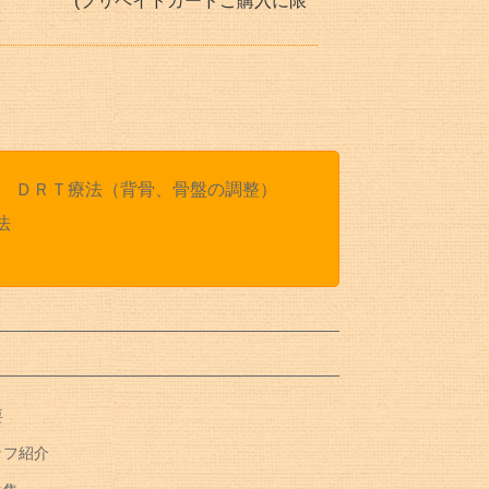
イドカードご購入に限
ＤＲＴ療法（背骨、骨盤の調整）
法
要
ッフ紹介