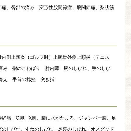
節痛、臀部の痛み 変形性股関節症、股関節痛、梨状筋
骨内側上顆炎（ゴルフ肘）上腕骨外側上顆炎（テニス
の痛み 指のこわばり 肘内障 腕のしびれ、手のしび
冷え 手首の捻挫 突き指
神経痛、O脚、X脚、膝に水がたまる、ジャンパー膝、足
ぎのしびれ、すねのしびれ、足裏のしびれ、オスグッド