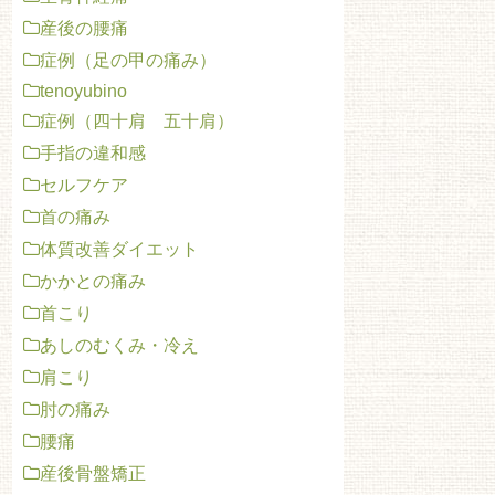
産後の腰痛
症例（足の甲の痛み）
tenoyubino
症例（四十肩 五十肩）
手指の違和感
セルフケア
首の痛み
体質改善ダイエット
かかとの痛み
首こり
あしのむくみ・冷え
肩こり
肘の痛み
腰痛
産後骨盤矯正