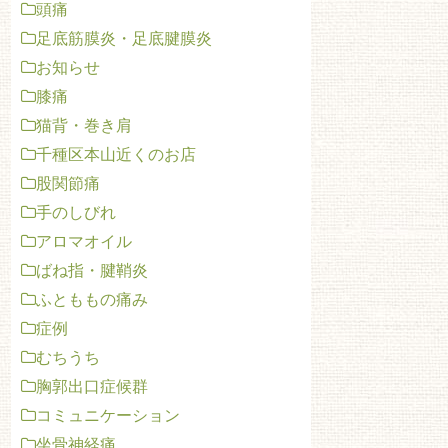
頭痛
足底筋膜炎・足底腱膜炎
お知らせ
膝痛
猫背・巻き肩
千種区本山近くのお店
股関節痛
手のしびれ
アロマオイル
ばね指・腱鞘炎
ふとももの痛み
症例
むちうち
胸郭出口症候群
コミュニケーション
坐骨神経痛