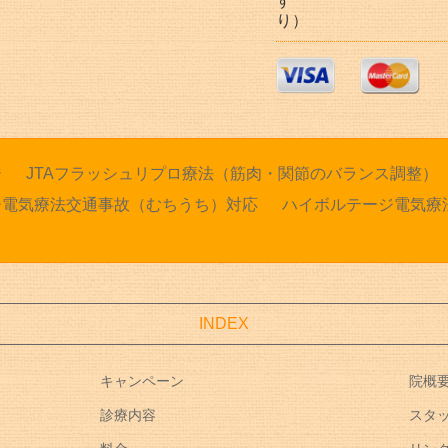
す (プリペ
り）
ジ
JTAフラッシュリプロ療法（筋肉・関節のバランス調整）
ジ電気療法交通事故（むちうち）対応
ハイボルテージ電気療
INDEX
キャンペーン
院概
診療内容
スタ