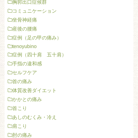
胸郭出口症候群
コミュニケーション
坐骨神経痛
産後の腰痛
症例（足の甲の痛み）
tenoyubino
症例（四十肩 五十肩）
手指の違和感
セルフケア
首の痛み
体質改善ダイエット
かかとの痛み
首こり
あしのむくみ・冷え
肩こり
肘の痛み