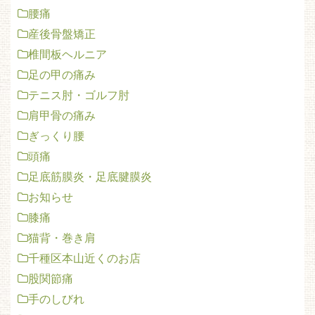
腰痛
産後骨盤矯正
椎間板ヘルニア
足の甲の痛み
テニス肘・ゴルフ肘
肩甲骨の痛み
ぎっくり腰
頭痛
足底筋膜炎・足底腱膜炎
お知らせ
膝痛
猫背・巻き肩
千種区本山近くのお店
股関節痛
手のしびれ