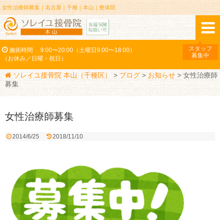
女性治療師募集｜名古屋｜千種｜本山｜整体院
スタッフ
施術時間
9:00〜20:00（土曜日9:00〜18:00）
募集中
（お休み／日曜・祝日）
ソレイユ接骨院 本山（千種区）
>
ブログ
>
お知らせ
>
女性治療師
募集
女性治療師募集
2014/6/25
2018/11/10