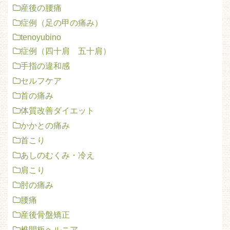
産後の腰痛
症例（足の甲の痛み）
tenoyubino
症例（四十肩 五十肩）
手指の違和感
セルフケア
首の痛み
体質改善ダイエット
かかとの痛み
首こり
あしのむくみ・冷え
肩こり
肘の痛み
腰痛
産後骨盤矯正
椎間板ヘルニア