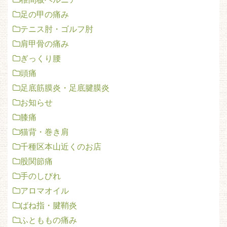
足の甲の痛み
テニス肘・ゴルフ肘
肩甲骨の痛み
ぎっくり腰
頭痛
足底筋膜炎・足底腱膜炎
お知らせ
膝痛
猫背・巻き肩
千種区本山近くのお店
股関節痛
手のしびれ
アロマオイル
ばね指・腱鞘炎
ふとももの痛み