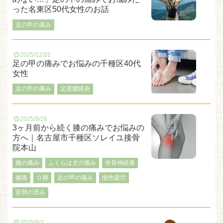
った名東区50代女性のお話
足の甲の痛み
2025/12/31
足の甲の痛みでお悩みの千種区40代
女性
足の甲の痛み
足底腱膜炎
2025/9/26
3ヶ月前から続く膝の痛みでお悩みの
方へ｜名古屋市千種区ソレイユ接骨
院本山
膝の痛み
ふくらはぎの痛み
坐骨神経痛
膝痛
Ｏ脚
足の甲の痛み
慢性疲労
姿勢の歪み
2025/9/3