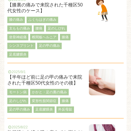
【膝裏の痛みで来院された千種区50
代女性のケース】
膝の痛み
ふくらはぎの痛み
太ももの痛み
腰痛
足のしびれ
坐骨神経痛
椎間板ヘルニア
膝痛
シンスプリント
足の甲の痛み
足底腱膜炎
2025/9/1
【半年ほど前に足の甲の痛みで来院
された千種区50代女性のその後】
モートン病
かかと・足の裏の痛み
足のしびれ
変形性股関節症
膝痛
足の甲の痛み
足底腱膜炎
外反母趾
2025/8/22