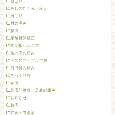
首こり
あしのむくみ・冷え
肩こり
肘の痛み
腰痛
産後骨盤矯正
椎間板ヘルニア
足の甲の痛み
テニス肘・ゴルフ肘
肩甲骨の痛み
ぎっくり腰
頭痛
足底筋膜炎・足底腱膜炎
お知らせ
膝痛
猫背・巻き肩