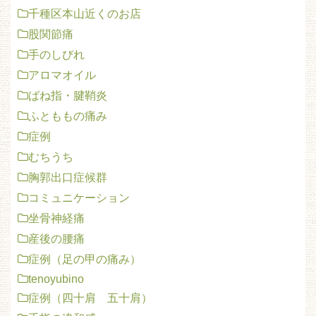
千種区本山近くのお店
股関節痛
手のしびれ
アロマオイル
ばね指・腱鞘炎
ふとももの痛み
症例
むちうち
胸郭出口症候群
コミュニケーション
坐骨神経痛
産後の腰痛
症例（足の甲の痛み）
tenoyubino
症例（四十肩 五十肩）