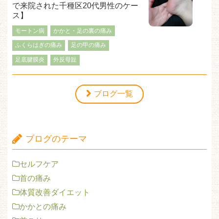
で来院された千種区20代男性のケー
ス】
モートン病
かかと・足の裏の痛み
ふくらはぎの痛み
足の甲の痛み
足底腱膜炎
外反母趾
ブログ一覧
ブログのテーマ
セルフケア
首の痛み
体質改善ダイエット
かかとの痛み