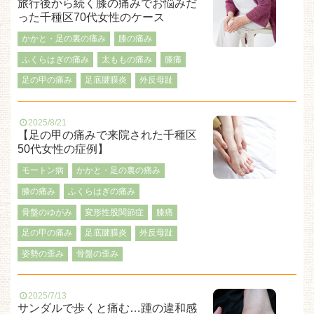
旅行後から続く膝の痛みでお悩みだ
った千種区70代女性のケース
かかと・足の裏の痛み
膝の痛み
ふくらはぎの痛み
太ももの痛み
膝痛
足の甲の痛み
足底腱膜炎
外反母趾
2025/8/21
【足の甲の痛みで来院された千種区
50代女性の症例】
モートン病
かかと・足の裏の痛み
膝の痛み
ふくらはぎの痛み
骨盤のゆがみ
変形性股関節症
膝痛
足の甲の痛み
足底腱膜炎
外反母趾
姿勢の歪み
骨盤の歪み
2025/7/13
サンダルで歩くと痛む…踵の違和感