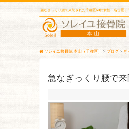
急なぎっくり腰で来院された千種区60代女性｜名古屋｜
ソレイユ接骨院 本山（千種区）
>
ブログ
>
ぎ
急なぎっくり腰で来