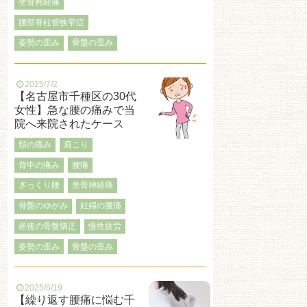
坐骨神経痛
腰部脊柱管狭窄症
姿勢の歪み
骨盤の歪み
2025/7/2
【名古屋市千種区の30代
女性】急な腰の痛みで当
院へ来院されたケース
頚の痛み
肩こり
背中の痛み
腰痛
ぎっくり腰
坐骨神経痛
骨盤のゆがみ
妊婦の腰痛
産後の骨盤矯正
慢性疲労
姿勢の歪み
骨盤の歪み
2025/6/19
【繰り返す腰痛に悩む千