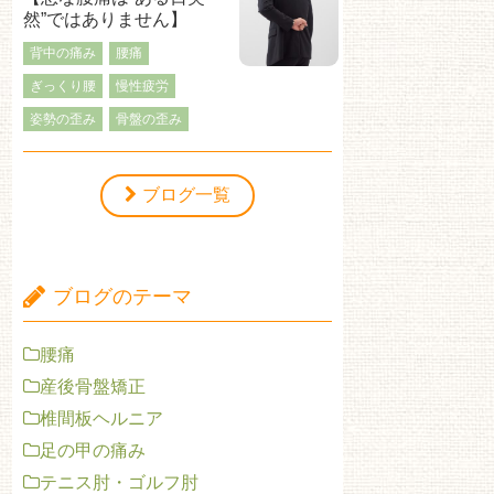
然”ではありません】
背中の痛み
腰痛
ぎっくり腰
慢性疲労
姿勢の歪み
骨盤の歪み
ブログ一覧
ブログのテーマ
腰痛
産後骨盤矯正
椎間板ヘルニア
足の甲の痛み
テニス肘・ゴルフ肘