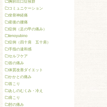
胸郭出口症候群
コミュニケーション
坐骨神経痛
産後の腰痛
症例（足の甲の痛み）
tenoyubino
症例（四十肩 五十肩）
手指の違和感
セルフケア
首の痛み
体質改善ダイエット
かかとの痛み
首こり
あしのむくみ・冷え
肩こり
肘の痛み