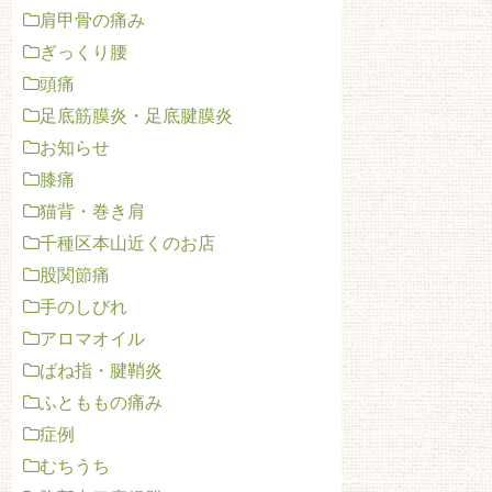
肩甲骨の痛み
ぎっくり腰
頭痛
足底筋膜炎・足底腱膜炎
お知らせ
膝痛
猫背・巻き肩
千種区本山近くのお店
股関節痛
手のしびれ
アロマオイル
ばね指・腱鞘炎
ふとももの痛み
症例
むちうち