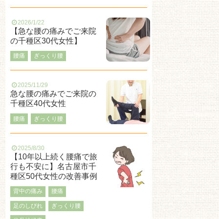
2026/1/22
【急な腰の痛みでご来院
の千種区30代女性】
腰痛
ぎっくり腰
2025/11/29
急な腰の痛みでご来院の
千種区40代女性
腰痛
ぎっくり腰
2025/8/30
【10年以上続く腰痛で旅
行も不安に】名古屋市千
種区50代女性の改善事例
背中の痛み
腰痛
足のしびれ
ぎっくり腰