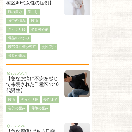
種区40代女性の症例】
膝の痛み
肩こり
背中の痛み
腰痛
ぎっくり腰
坐骨神経痛
骨盤のゆがみ
腰部脊柱管狭窄症
慢性疲労
骨盤の歪み
2025/6/14
【急な腰痛に不安を感じ
て来院された千種区の40
代男性】
腰痛
ぎっくり腰
慢性疲労
姿勢の歪み
骨盤の歪み
2025/6/4
【急な腰痛は“ある日突