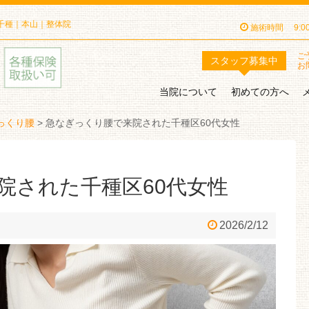
千種｜本山｜整体院
施術時間
9:
ご
スタッフ
募集中
お
当院について
初めての方へ
っくり腰
>
急なぎっくり腰で来院された千種区60代女性
院された千種区60代女性
2026/2/12