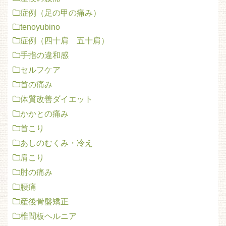
症例（足の甲の痛み）
tenoyubino
症例（四十肩 五十肩）
手指の違和感
セルフケア
首の痛み
体質改善ダイエット
かかとの痛み
首こり
あしのむくみ・冷え
肩こり
肘の痛み
腰痛
産後骨盤矯正
椎間板ヘルニア