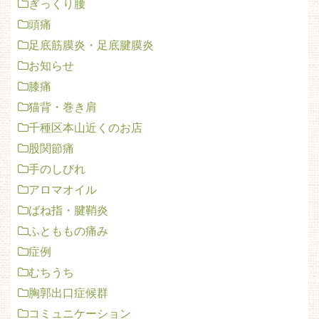
ぎっくり腰
頭痛
足底筋膜炎・足底腱膜炎
お知らせ
膝痛
猫背・巻き肩
千種区本山近くのお店
股関節痛
手のしびれ
アロマオイル
ばね指・腱鞘炎
ふとももの痛み
症例
むちうち
胸郭出口症候群
コミュニケーション