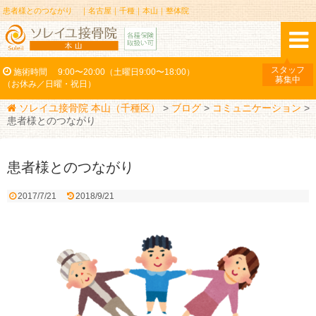
患者様とのつながり ｜名古屋｜千種｜本山｜整体院
スタッフ
施術時間
9:00〜20:00（土曜日9:00〜18:00）
募集中
（お休み／日曜・祝日）
ソレイユ接骨院 本山（千種区）
>
ブログ
>
コミュニケーション
>
患者様とのつながり
患者様とのつながり
2017/7/21
2018/9/21