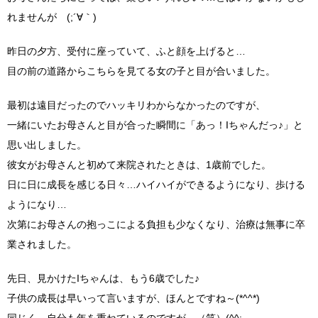
れませんが (;´∀｀)
昨日の夕方、受付に座っていて、ふと顔を上げると…
目の前の道路からこちらを見てる女の子と目が合いました。
最初は遠目だったのでハッキリわからなかったのですが、
一緒にいたお母さんと目が合った瞬間に「あっ！Iちゃんだっ♪」と
思い出しました。
彼女がお母さんと初めて来院されたときは、1歳前でした。
日に日に成長を感じる日々…ハイハイができるようになり、歩ける
ようになり…
次第にお母さんの抱っこによる負担も少なくなり、治療は無事に卒
業されました。
先日、見かけたIちゃんは、もう6歳でした♪
子供の成長は早いって言いますが、ほんとですね～(*^^*)
同じく、自分も年を重ねているのですが…（笑）(^^;