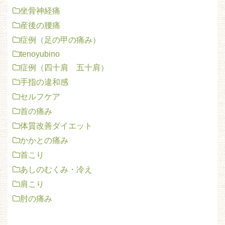
坐骨神経痛
産後の腰痛
症例（足の甲の痛み）
tenoyubino
症例（四十肩 五十肩）
手指の違和感
セルフケア
首の痛み
体質改善ダイエット
かかとの痛み
首こり
あしのむくみ・冷え
肩こり
肘の痛み