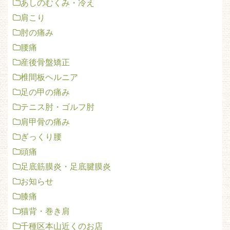
あしのむくみ・冷え
肩こり
肘の痛み
腰痛
産後骨盤矯正
椎間板ヘルニア
足の甲の痛み
テニス肘・ゴルフ肘
肩甲骨の痛み
ぎっくり腰
頭痛
足底筋膜炎・足底腱膜炎
お知らせ
膝痛
猫背・巻き肩
千種区本山近くのお店