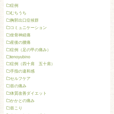
症例
むちうち
胸郭出口症候群
コミュニケーション
坐骨神経痛
産後の腰痛
症例（足の甲の痛み）
tenoyubino
症例（四十肩 五十肩）
手指の違和感
セルフケア
首の痛み
体質改善ダイエット
かかとの痛み
首こり