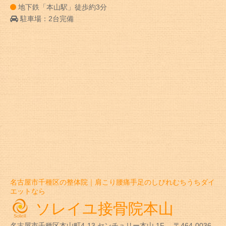
地下鉄「本山駅」徒歩約3分
駐車場：2台完備
名古屋市千種区の整体院｜肩こり腰痛手足のしびれむちうちダイ
エットなら
ソレイユ接骨院本山
名古屋市千種区本山町4-13
センチュリー本山 1F
〒464-0036