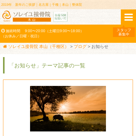
2019年 新年のご挨拶｜名古屋｜千種｜本山｜整体院
スタッフ
施術時間
9:00〜20:00（土曜日9:00〜18:00）
募集中
（お休み／日曜・祝日）
ソレイユ接骨院 本山（千種区）
>
ブログ
>
お知らせ
「お知らせ」テーマ記事の一覧