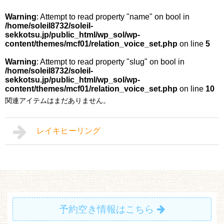
Warning
: Attempt to read property "name" on bool in
/home/soleil8732/soleil-
sekkotsu.jp/public_html/wp_sol/wp-
content/themes/mcf01/relation_voice_set.php
on line
5
Warning
: Attempt to read property "slug" on bool in
/home/soleil8732/soleil-
sekkotsu.jp/public_html/wp_sol/wp-
content/themes/mcf01/relation_voice_set.php
on line
10
関連アイテムはまだありません。
レイキヒーリング
予約空き情報はこちら