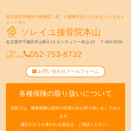
名古屋市千種区の整体院｜肩こり腰痛手足のしびれむちうちダイ
エットなら
ソレイユ接骨院本山
名古屋市千種区本山町4-13
センチュリー本山 1F
〒464-0036
052-753-8732
ご予約・
お問い合せ
お問い合わせメールフォーム
各種保険の取り扱いについて
当院では、健康保険は急性の症状のみお取り扱いをしており
ます。
適応かどうか迷われる場合は、ご相談ください。