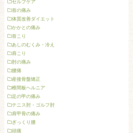
セルフケア
首の痛み
体質改善ダイエット
かかとの痛み
首こり
あしのむくみ・冷え
肩こり
肘の痛み
腰痛
産後骨盤矯正
椎間板ヘルニア
足の甲の痛み
テニス肘・ゴルフ肘
肩甲骨の痛み
ぎっくり腰
頭痛