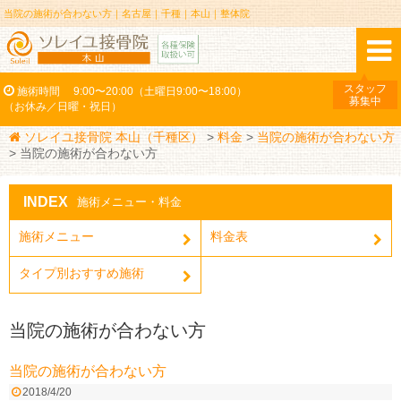
当院の施術が合わない方｜名古屋｜千種｜本山｜整体院
スタッフ
施術時間
9:00〜20:00（土曜日9:00〜18:00）
募集中
（お休み／日曜・祝日）
ソレイユ接骨院 本山（千種区）
>
料金
>
当院の施術が合わない方
>
当院の施術が合わない方
INDEX
施術メニュー・料金
施術メニュー
料金表
タイプ別おすすめ施術
当院の施術が合わない方
当院の施術が合わない方
2018/4/20