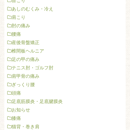
首こり
あしのむくみ・冷え
肩こり
肘の痛み
腰痛
産後骨盤矯正
椎間板ヘルニア
足の甲の痛み
テニス肘・ゴルフ肘
肩甲骨の痛み
ぎっくり腰
頭痛
足底筋膜炎・足底腱膜炎
お知らせ
膝痛
猫背・巻き肩