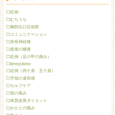
症例
むちうち
胸郭出口症候群
コミュニケーション
坐骨神経痛
産後の腰痛
症例（足の甲の痛み）
tenoyubino
症例（四十肩 五十肩）
手指の違和感
セルフケア
首の痛み
体質改善ダイエット
かかとの痛み