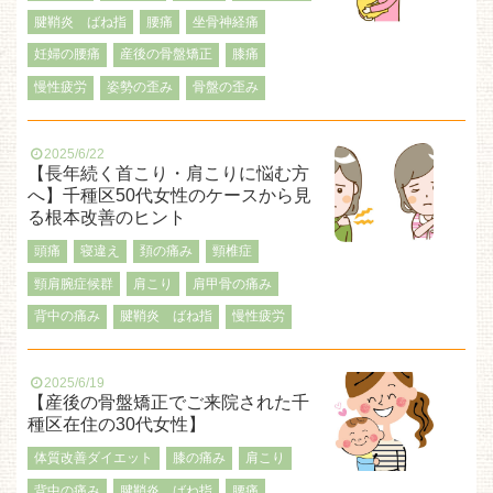
腱鞘炎 ばね指
腰痛
坐骨神経痛
妊婦の腰痛
産後の骨盤矯正
膝痛
慢性疲労
姿勢の歪み
骨盤の歪み
2025/6/22
【長年続く首こり・肩こりに悩む方
へ】千種区50代女性のケースから見
る根本改善のヒント
頭痛
寝違え
頚の痛み
頸椎症
頸肩腕症候群
肩こり
肩甲骨の痛み
背中の痛み
腱鞘炎 ばね指
慢性疲労
2025/6/19
【産後の骨盤矯正でご来院された千
種区在住の30代女性】
体質改善ダイエット
膝の痛み
肩こり
背中の痛み
腱鞘炎 ばね指
腰痛