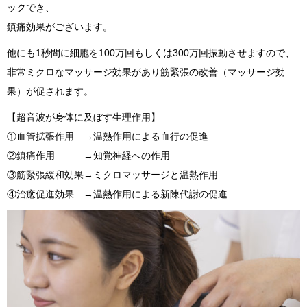
ックでき、
鎮痛効果がございます。
他にも1秒間に細胞を100万回もしくは300万回振動させますので、
非常ミクロなマッサージ効果があり筋緊張の改善（マッサージ効
果）が促されます。
【超音波が身体に及ぼす生理作用】
①血管拡張作用 →温熱作用による血行の促進
②鎮痛作用 →知覚神経への作用
③筋緊張緩和効果→ミクロマッサージと温熱作用
④治癒促進効果 →温熱作用による新陳代謝の促進