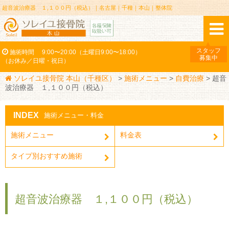
超音波治療器 １,１００円（税込）｜名古屋｜千種｜本山｜整体院
スタッフ
施術時間
9:00〜20:00（土曜日9:00〜18:00）
募集中
（お休み／日曜・祝日）
ソレイユ接骨院 本山（千種区）
>
施術メニュー
>
自費治療
>
超音
波治療器 １,１００円（税込）
INDEX
施術メニュー・料金
施術メニュー
料金表
タイプ別おすすめ施術
超音波治療器 １,１００円（税込）