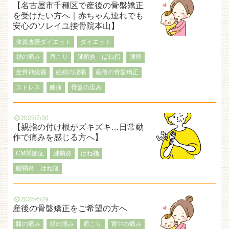
【名古屋市千種区で産後の骨盤矯正
を受けたい方へ｜赤ちゃん連れでも
安心のソレイユ接骨院本山】
体質改善ダイエット
ダイエット
頚の痛み
肩こり
腱鞘炎 ばね指
腰痛
坐骨神経痛
妊婦の腰痛
産後の骨盤矯正
ストレス
膝痛
骨盤の歪み
2025/7/30
【親指の付け根がズキズキ…日常動
作で痛みを感じる方へ】
CM関節症
腱鞘炎
ばね指
腱鞘炎 ばね指
2025/6/29
産後の骨盤矯正をご希望の方へ
膝の痛み
頚の痛み
肩こり
背中の痛み