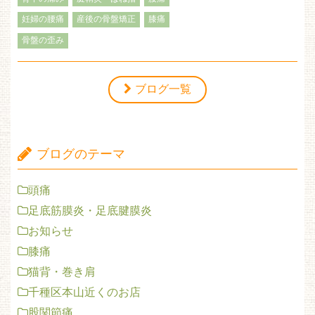
妊婦の腰痛
産後の骨盤矯正
膝痛
骨盤の歪み
ブログ一覧
ブログのテーマ
頭痛
足底筋膜炎・足底腱膜炎
お知らせ
膝痛
猫背・巻き肩
千種区本山近くのお店
股関節痛