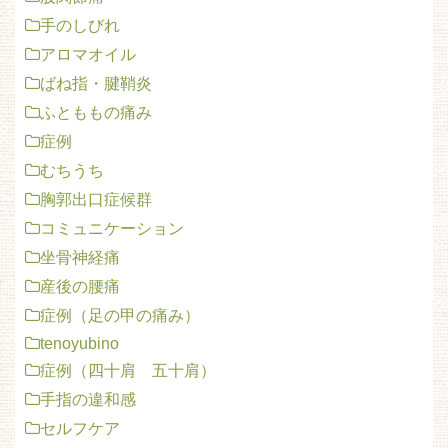
手のしびれ
アロマオイル
ばね指・腱鞘炎
ふとももの痛み
症例
むちうち
胸郭出口症候群
コミュニケーション
坐骨神経痛
産後の腰痛
症例（足の甲の痛み）
tenoyubino
症例（四十肩 五十肩）
手指の違和感
セルフケア