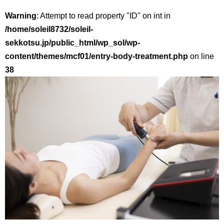
Warning
: Attempt to read property "ID" on int in
/home/soleil8732/soleil-
sekkotsu.jp/public_html/wp_sol/wp-
content/themes/mcf01/entry-body-treatment.php
on line
38