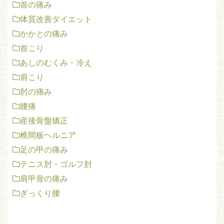
首の痛み
体質改善ダイエット
かかとの痛み
首こり
あしのむくみ・冷え
肩こり
肘の痛み
腰痛
産後骨盤矯正
椎間板ヘルニア
足の甲の痛み
テニス肘・ゴルフ肘
肩甲骨の痛み
ぎっくり腰