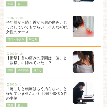
頭痛
肩こり
2026/5/30
半年前から続く首から肩の痛み。じ
っとしていてもつらい…そんな40代
女性のケース
猫背・巻き肩
肩こり
2026/4/18
【衝撃】首の痛みの原因は「脇」と
「親指」に隠れていた！？
頭痛
頚の痛み
肩こり
2026/4/1
「肩こりと頭痛はもう治らない」と
諦めていませんか？千種区40代女性
の事例
頭痛
肩こり