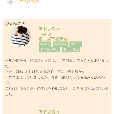
クリスマス
患者様の声
30代女性
様
（会社員）
名古屋市名東区
寝違え
頚の痛み
肩こり
肩甲骨の痛み
背中の痛み
何年か前から、急に頚から肩にかけて痛みがでることがありまし
た。
ただ、1日もすれば治まるので、特に治療も行かず、
そのままにしていましたが、今回は数日たっても痛みが残るの
で、
これはいつもと違うのではを心配になり、こちらに相談に伺いま
した。
30代女性
様