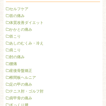
セルフケア
首の痛み
体質改善ダイエット
かかとの痛み
首こり
あしのむくみ・冷え
肩こり
肘の痛み
腰痛
産後骨盤矯正
椎間板ヘルニア
足の甲の痛み
テニス肘・ゴルフ肘
肩甲骨の痛み
ぎっくり腰