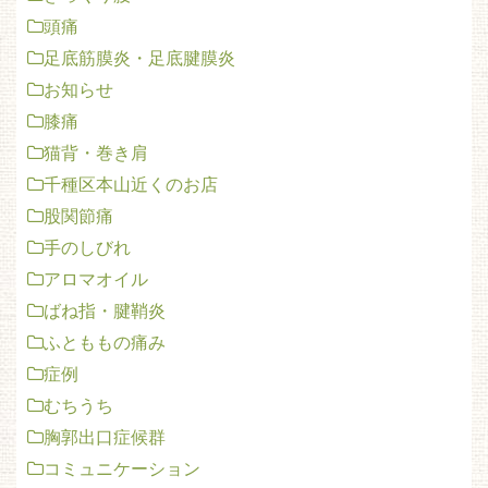
頭痛
足底筋膜炎・足底腱膜炎
お知らせ
膝痛
猫背・巻き肩
千種区本山近くのお店
股関節痛
手のしびれ
アロマオイル
ばね指・腱鞘炎
ふとももの痛み
症例
むちうち
胸郭出口症候群
コミュニケーション