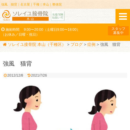
強風 猫背｜名古屋｜千種｜本山｜整体院
スタッフ
施術時間
9:00〜20:00（土曜日9:00〜18:00）
募集中
（お休み／日曜・祝日）
ソレイユ接骨院 本山（千種区）
>
ブログ
>
症例
>
強風 猫背
強風 猫背
2012/12/8
2021/7/26