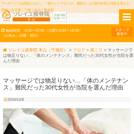
マッサージでは物足りない…「体のメンテナンス」難民だった30代女性が当院を選んだ
理由｜名古屋｜千種｜本山｜整体院
スタッフ
施術時間
9:00〜20:00（土曜日9:00〜18:00）
募集中
（お休み／日曜・祝日）
ソレイユ接骨院 本山（千種区）
>
ブログ
>
肩こり
>
マッサージで
は物足りない…「体のメンテナンス」難民だった30代女性が当院を選
んだ理由
マッサージでは物足りない…「体のメンテナン
ス」難民だった30代女性が当院を選んだ理由
2026/1/28