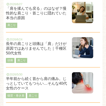
2026/6/27
「肩を揉んでも戻る」のはなぜ？慢
性的な肩こり・首こりに隠れていた
本当の原因
肩こり
2026/6/24
長年の肩こりと頭痛は「肩」だけが
原因ではありませんでした｜千種区
50代女性
頭痛
肩こり
2026/5/30
半年前から続く首から肩の痛み。じ
っとしていてもつらい…そんな40代
女性のケース
猫背・巻き肩
肩こり