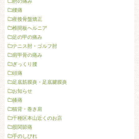
肘の痛み
腰痛
産後骨盤矯正
椎間板ヘルニア
足の甲の痛み
テニス肘・ゴルフ肘
肩甲骨の痛み
ぎっくり腰
頭痛
足底筋膜炎・足底腱膜炎
お知らせ
膝痛
猫背・巻き肩
千種区本山近くのお店
股関節痛
手のしびれ