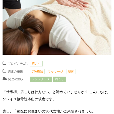
ブログカテゴリ
肩こり
関連の施術
JTA療法
マッサージ
整体
関連の症状
メンテナンス
肩こり
「仕事柄、肩こりは仕方ない」と諦めていませんか？ こんにちは。
ソレイユ接骨院本山の坂倉です。
先日、千種区にお住まいの30代女性がご来院されました。