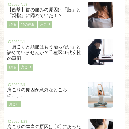
2026/4/18
【衝撃】首の痛みの原因は「脇」と
「親指」に隠れていた！？
頭痛
頚の痛み
肩こり
2026/4/1
「肩こりと頭痛はもう治らない」と
諦めていませんか？千種区40代女性
の事例
頭痛
肩こり
2026/2/9
肩こりの原因が意外なところ
に、、、
肩こり
2026/1/23
肩こりの本当の原因は〇〇にあった