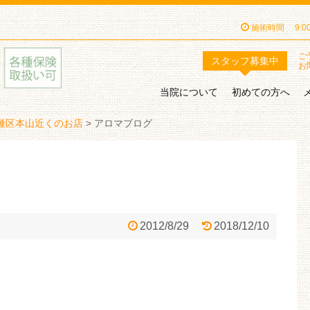
施術時間
9:
ご
スタッフ
募集中
お
当院について
初めての方へ
種区本山近くのお店
>
アロマブログ
2012/8/29
2018/12/10