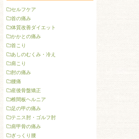
セルフケア
首の痛み
体質改善ダイエット
かかとの痛み
首こり
あしのむくみ・冷え
肩こり
肘の痛み
腰痛
産後骨盤矯正
椎間板ヘルニア
足の甲の痛み
テニス肘・ゴルフ肘
肩甲骨の痛み
ぎっくり腰