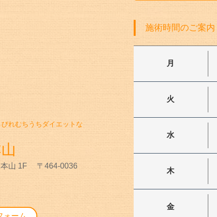
施術時間のご案内
月
火
しびれむちうちダイエットな
水
本山
本山 1F
〒464-0036
木
金
フォーム