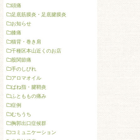
頭痛
足底筋膜炎・足底腱膜炎
お知らせ
膝痛
猫背・巻き肩
千種区本山近くのお店
股関節痛
手のしびれ
アロマオイル
ばね指・腱鞘炎
ふとももの痛み
症例
むちうち
胸郭出口症候群
コミュニケーション