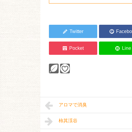
アロマで消臭
柿其渓谷