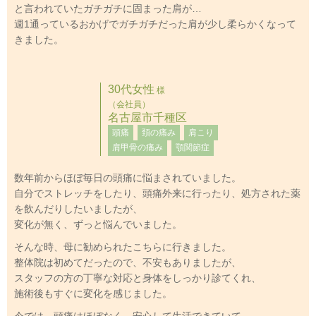
と言われていたガチガチに固まった肩が…
週1通っているおかげでガチガチだった肩が少し柔らかくなって
きました。
30代女性
様
（会社員）
名古屋市千種区
頭痛
頚の痛み
肩こり
肩甲骨の痛み
顎関節症
数年前からほぼ毎日の頭痛に悩まされていました。
自分でストレッチをしたり、頭痛外来に行ったり、処方された薬
を飲んだりしたいましたが、
変化が無く、ずっと悩んでいました。
そんな時、母に勧められたこちらに行きました。
整体院は初めてだったので、不安もありましたが、
スタッフの方の丁寧な対応と身体をしっかり診てくれ、
施術後もすぐに変化を感じました。
今では、頭痛はほぼなく、安心して生活できていて、