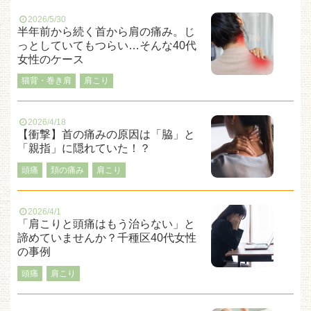
2026/5/30
半年前から続く首から肩の痛み。じ
っとしていてもつらい…そんな40代
女性のケース
猫背・巻き肩
肩こり
2026/4/18
【衝撃】首の痛みの原因は「脇」と
「親指」に隠れていた！？
頭痛
頚の痛み
肩こり
2026/4/1
「肩こりと頭痛はもう治らない」と
諦めていませんか？千種区40代女性
の事例
頭痛
肩こり