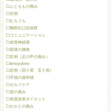
ふとももの痛み
症例
むちうち
胸郭出口症候群
コミュニケーション
坐骨神経痛
産後の腰痛
症例（足の甲の痛み）
tenoyubino
症例（四十肩 五十肩）
手指の違和感
セルフケア
首の痛み
体質改善ダイエット
かかとの痛み