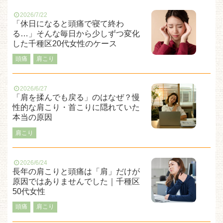
2026/7/22
「休日になると頭痛で寝て終わ
る…」そんな毎日から少しずつ変化
した千種区20代女性のケース
頭痛
肩こり
2026/6/27
「肩を揉んでも戻る」のはなぜ？慢
性的な肩こり・首こりに隠れていた
本当の原因
肩こり
2026/6/24
長年の肩こりと頭痛は「肩」だけが
原因ではありませんでした｜千種区
50代女性
頭痛
肩こり