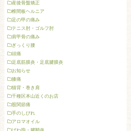
産後骨盤矯正
椎間板ヘルニア
足の甲の痛み
テニス肘・ゴルフ肘
肩甲骨の痛み
ぎっくり腰
頭痛
足底筋膜炎・足底腱膜炎
お知らせ
膝痛
猫背・巻き肩
千種区本山近くのお店
股関節痛
手のしびれ
アロマオイル
ばね指・腱鞘炎