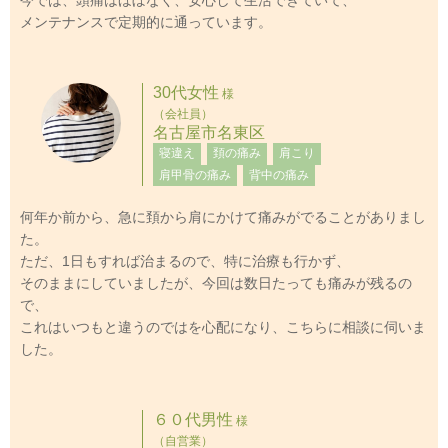
メンテナンスで定期的に通っています。
30代女性
様
（会社員）
名古屋市名東区
寝違え
頚の痛み
肩こり
肩甲骨の痛み
背中の痛み
何年か前から、急に頚から肩にかけて痛みがでることがありまし
た。
ただ、1日もすれば治まるので、特に治療も行かず、
そのままにしていましたが、今回は数日たっても痛みが残るの
で、
これはいつもと違うのではを心配になり、こちらに相談に伺いま
した。
６０代男性
様
（自営業）