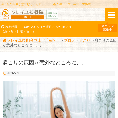
肩こりの原因が意外なところに、、、｜名古屋｜千種｜本山｜整体院
スタッフ
施術時間
9:00〜20:00（土曜日9:00〜18:00）
募集中
（お休み／日曜・祝日）
ソレイユ接骨院 本山（千種区）
>
ブログ
>
肩こり
>
肩こりの原因
が意外なところに、、、
肩こりの原因が意外なところに、、、
2026/2/9