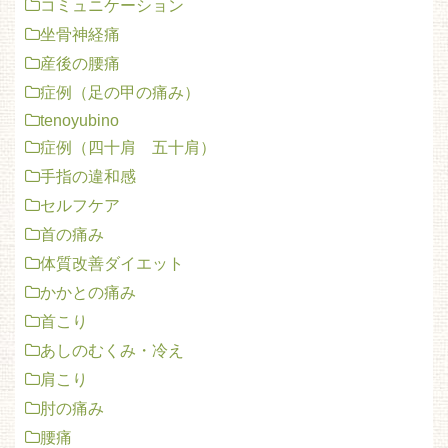
コミュニケーション
坐骨神経痛
産後の腰痛
症例（足の甲の痛み）
tenoyubino
症例（四十肩 五十肩）
手指の違和感
セルフケア
首の痛み
体質改善ダイエット
かかとの痛み
首こり
あしのむくみ・冷え
肩こり
肘の痛み
腰痛