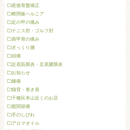
産後骨盤矯正
椎間板ヘルニア
足の甲の痛み
テニス肘・ゴルフ肘
肩甲骨の痛み
ぎっくり腰
頭痛
足底筋膜炎・足底腱膜炎
お知らせ
膝痛
猫背・巻き肩
千種区本山近くのお店
股関節痛
手のしびれ
アロマオイル