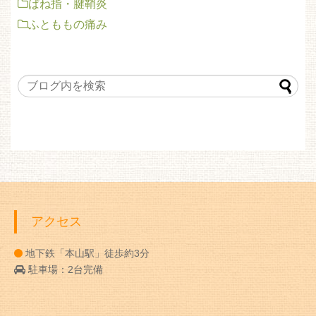
ばね指・腱鞘炎
ふとももの痛み
アクセス
地下鉄「本山駅」徒歩約3分
駐車場：2台完備