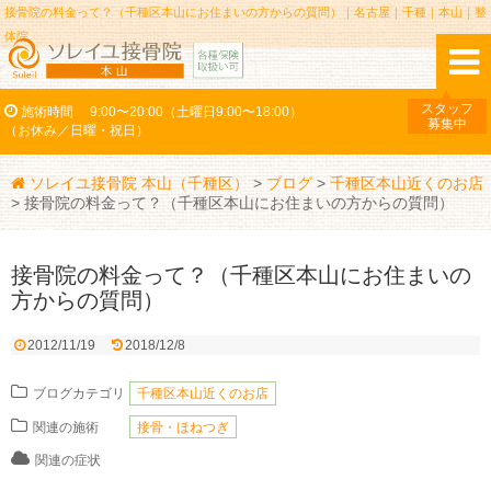
接骨院の料金って？（千種区本山にお住まいの方からの質問）｜名古屋｜千種｜本山｜整
体院
スタッフ
施術時間
9:00〜20:00（土曜日9:00〜18:00）
募集中
（お休み／日曜・祝日）
ソレイユ接骨院 本山（千種区）
>
ブログ
>
千種区本山近くのお店
>
接骨院の料金って？（千種区本山にお住まいの方からの質問）
接骨院の料金って？（千種区本山にお住まいの
方からの質問）
2012/11/19
2018/12/8
ブログカテゴリ
千種区本山近くのお店
関連の施術
接骨・ほねつぎ
関連の症状