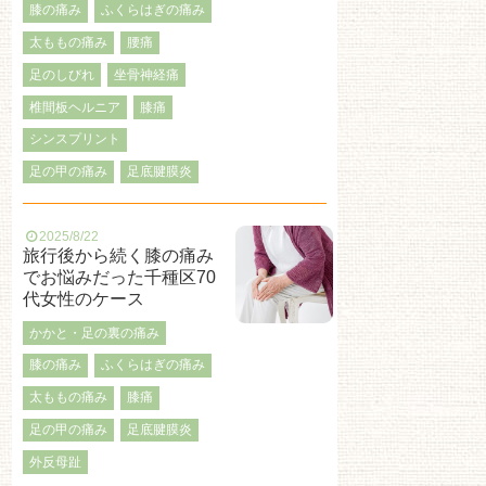
膝の痛み
ふくらはぎの痛み
太ももの痛み
腰痛
足のしびれ
坐骨神経痛
椎間板ヘルニア
膝痛
シンスプリント
足の甲の痛み
足底腱膜炎
2025/8/22
旅行後から続く膝の痛み
でお悩みだった千種区70
代女性のケース
かかと・足の裏の痛み
膝の痛み
ふくらはぎの痛み
太ももの痛み
膝痛
足の甲の痛み
足底腱膜炎
外反母趾