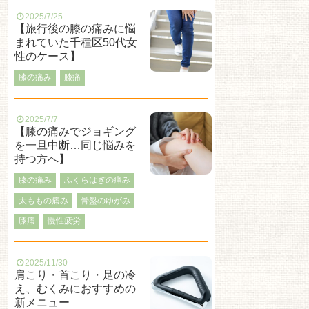
2025/7/25
【旅行後の膝の痛みに悩
まれていた千種区50代女
性のケース】
膝の痛み
膝痛
2025/7/7
【膝の痛みでジョギング
を一旦中断…同じ悩みを
持つ方へ】
膝の痛み
ふくらはぎの痛み
太ももの痛み
骨盤のゆがみ
膝痛
慢性疲労
2025/11/30
肩こり・首こり・足の冷
え、むくみにおすすめの
新メニュー