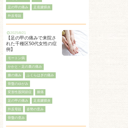
足の甲の痛み
足底腱膜炎
外反母趾
2025/8/21
【足の甲の痛みで来院さ
れた千種区50代女性の症
例】
モートン病
かかと・足の裏の痛み
膝の痛み
ふくらはぎの痛み
骨盤のゆがみ
変形性股関節症
膝痛
足の甲の痛み
足底腱膜炎
外反母趾
姿勢の歪み
骨盤の歪み