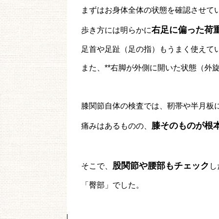
まずはお身体全体の状態を確認させて
右足に偏った荷
歩き方には明らかに
足首や足趾（足の指）もうまく使えて
また、**右脚が外側に開いた状態（外
膝関節自体の検査では、靭帯や半月板
膝そのものが根
痛みはあるものの、
股関節や腰部も
チェック
そこで、
し
「臀部」でした。