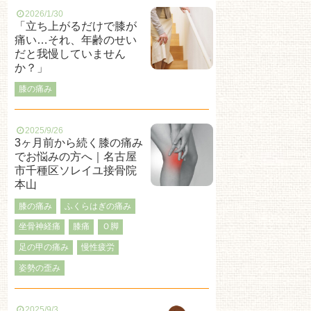
2026/1/30
「立ち上がるだけで膝が
痛い…それ、年齢のせい
だと我慢していません
か？」
膝の痛み
2025/9/26
3ヶ月前から続く膝の痛み
でお悩みの方へ｜名古屋
市千種区ソレイユ接骨院
本山
膝の痛み
ふくらはぎの痛み
坐骨神経痛
膝痛
Ｏ脚
足の甲の痛み
慢性疲労
姿勢の歪み
2025/9/3