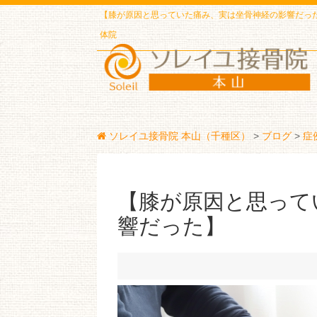
【膝が原因と思っていた痛み、実は坐骨神経の影響だっ
体院
ソレイユ接骨院 本山（千種区）
>
ブログ
>
症
【膝が原因と思って
響だった】