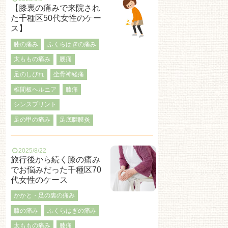
【膝裏の痛みで来院され
た千種区50代女性のケー
ス】
膝の痛み
ふくらはぎの痛み
太ももの痛み
腰痛
足のしびれ
坐骨神経痛
椎間板ヘルニア
膝痛
シンスプリント
足の甲の痛み
足底腱膜炎
2025/8/22
旅行後から続く膝の痛み
でお悩みだった千種区70
代女性のケース
かかと・足の裏の痛み
膝の痛み
ふくらはぎの痛み
太ももの痛み
膝痛