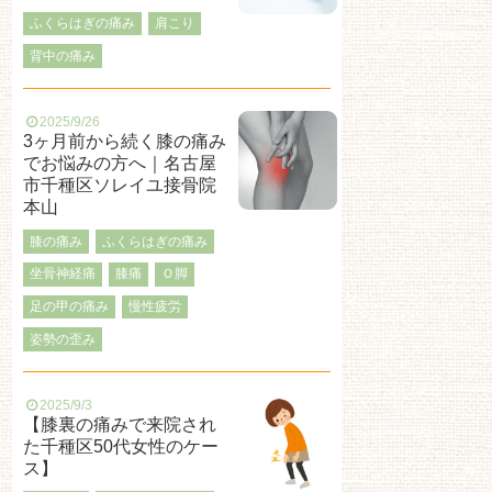
ふくらはぎの痛み
肩こり
背中の痛み
2025/9/26
3ヶ月前から続く膝の痛み
でお悩みの方へ｜名古屋
市千種区ソレイユ接骨院
本山
膝の痛み
ふくらはぎの痛み
坐骨神経痛
膝痛
Ｏ脚
足の甲の痛み
慢性疲労
姿勢の歪み
2025/9/3
【膝裏の痛みで来院され
た千種区50代女性のケー
ス】