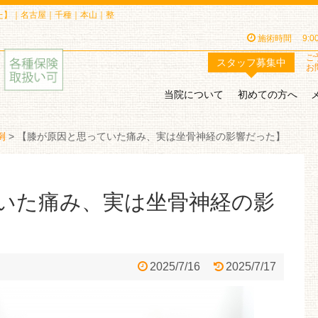
た】｜名古屋｜千種｜本山｜整
施術時間
9:
ご
スタッフ
募集中
お
当院について
初めての方へ
例
>
【膝が原因と思っていた痛み、実は坐骨神経の影響だった】
いた痛み、実は坐骨神経の影
2025/7/16
2025/7/17