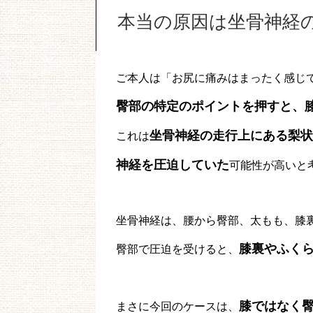
本当の原因は坐骨神経
ご本人は「お尻に痛みはまったく感じ
臀部の特定のポイントを押すと、
坐骨神経の走行上にある梨状
これは
神経を圧迫していた
可能性が高いと
坐骨神経は、腰から臀部、太もも、膝
膝裏やふく
臀部で圧迫を受けると、
膝ではなく
まさに今回のケースは、