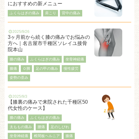
におすすめの新メニュー
ふくらはぎの痛み
肩こり
背中の痛み
2025/9/26
3ヶ月前から続く膝の痛みでお悩みの
方へ｜名古屋市千種区ソレイユ接骨
院本山
膝の痛み
ふくらはぎの痛み
坐骨神経痛
膝痛
Ｏ脚
足の甲の痛み
慢性疲労
姿勢の歪み
2025/9/3
【膝裏の痛みで来院された千種区50
代女性のケース】
膝の痛み
ふくらはぎの痛み
太ももの痛み
腰痛
足のしびれ
坐骨神経痛
椎間板ヘルニア
膝痛