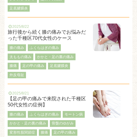
足底腱膜炎
2025/8/22
旅行後から続く膝の痛みでお悩みだ
った千種区70代女性のケース
膝の痛み
ふくらはぎの痛み
太ももの痛み
かかと・足の裏の痛み
膝痛
足の甲の痛み
足底腱膜炎
外反母趾
2025/8/21
【足の甲の痛みで来院された千種区
50代女性の症例】
膝の痛み
ふくらはぎの痛み
モートン病
かかと・足の裏の痛み
骨盤のゆがみ
変形性股関節症
膝痛
足の甲の痛み