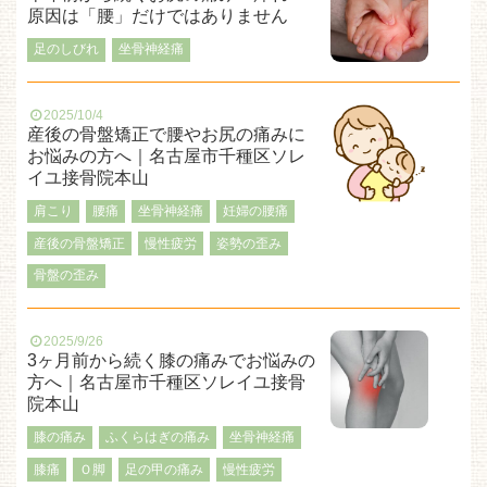
原因は「腰」だけではありません
足のしびれ
坐骨神経痛
2025/10/4
産後の骨盤矯正で腰やお尻の痛みに
お悩みの方へ｜名古屋市千種区ソレ
イユ接骨院本山
肩こり
腰痛
坐骨神経痛
妊婦の腰痛
産後の骨盤矯正
慢性疲労
姿勢の歪み
骨盤の歪み
2025/9/26
3ヶ月前から続く膝の痛みでお悩みの
方へ｜名古屋市千種区ソレイユ接骨
院本山
膝の痛み
ふくらはぎの痛み
坐骨神経痛
膝痛
Ｏ脚
足の甲の痛み
慢性疲労