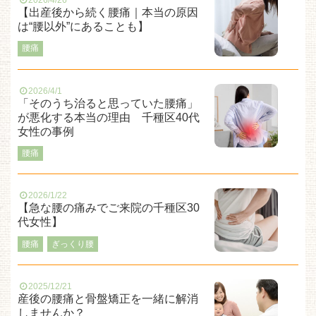
【出産後から続く腰痛｜本当の原因
は“腰以外”にあることも】
腰痛
2026/4/1
「そのうち治ると思っていた腰痛」
が悪化する本当の理由 千種区40代
女性の事例
腰痛
2026/1/22
【急な腰の痛みでご来院の千種区30
代女性】
腰痛
ぎっくり腰
2025/12/21
産後の腰痛と骨盤矯正を一緒に解消
しませんか？