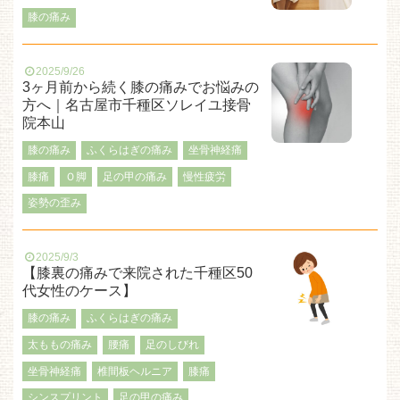
膝の痛み
2025/9/26
3ヶ月前から続く膝の痛みでお悩みの
方へ｜名古屋市千種区ソレイユ接骨
院本山
膝の痛み
ふくらはぎの痛み
坐骨神経痛
膝痛
Ｏ脚
足の甲の痛み
慢性疲労
姿勢の歪み
2025/9/3
【膝裏の痛みで来院された千種区50
代女性のケース】
膝の痛み
ふくらはぎの痛み
太ももの痛み
腰痛
足のしびれ
坐骨神経痛
椎間板ヘルニア
膝痛
シンスプリント
足の甲の痛み