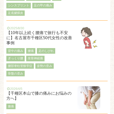
シンスプリント
足の甲の痛み
足底腱膜炎
2025/8/30
【10年以上続く腰痛で旅行も不安
に】名古屋市千種区50代女性の改善
事例
背中の痛み
腰痛
足のしびれ
ぎっくり腰
坐骨神経痛
腰部脊柱管狭窄症
姿勢の歪み
骨盤の歪み
2026/4/5
【千種区本山で膝の痛みにお悩みの
方へ】
膝痛