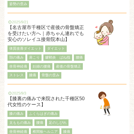
姿勢の歪み
2025/9/21
【名古屋市千種区で産後の骨盤矯正
を受けたい方へ｜赤ちゃん連れでも
安心のソレイユ接骨院本山】
体質改善ダイエット
ダイエット
頚の痛み
肩こり
腱鞘炎 ばね指
腰痛
坐骨神経痛
妊婦の腰痛
産後の骨盤矯正
ストレス
膝痛
骨盤の歪み
2025/9/3
【膝裏の痛みで来院された千種区50
代女性のケース】
膝の痛み
ふくらはぎの痛み
太ももの痛み
腰痛
足のしびれ
坐骨神経痛
椎間板ヘルニア
膝痛