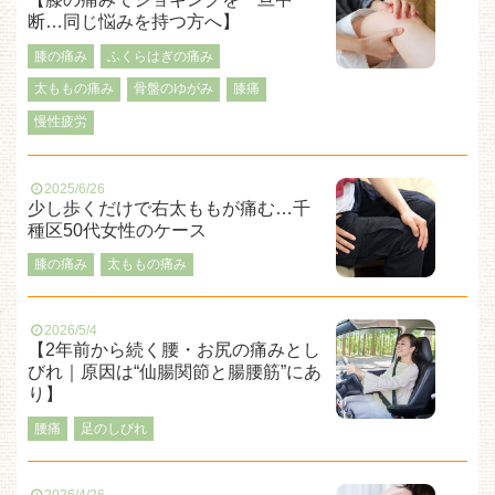
断…同じ悩みを持つ方へ】
膝の痛み
ふくらはぎの痛み
太ももの痛み
骨盤のゆがみ
膝痛
慢性疲労
2025/6/26
少し歩くだけで右太ももが痛む…千
種区50代女性のケース
膝の痛み
太ももの痛み
2026/5/4
【2年前から続く腰・お尻の痛みとし
びれ｜原因は“仙腸関節と腸腰筋”にあ
り】
腰痛
足のしびれ
2026/4/26