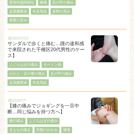
変形性股関節症
膝痛
足の甲の痛み
足底腱膜炎
外反母趾
姿勢の歪み
骨盤の歪み
2025/7/13
サンダルで歩くと痛む…踵の違和感
で来院された千種区20代男性のケー
ス】
ふくらはぎの痛み
モートン病
かかと・足の裏の痛み
足の甲の痛み
足底腱膜炎
外反母趾
2025/7/7
【膝の痛みでジョギングを一旦中
断…同じ悩みを持つ方へ】
膝の痛み
ふくらはぎの痛み
太ももの痛み
骨盤のゆがみ
膝痛