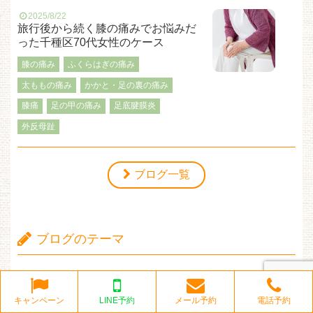
2025/8/22
旅行後から続く膝の痛みでお悩みだ
った千種区70代女性のケース
膝の痛み
ふくらはぎの痛み
太ももの痛み
かかと・足の裏の痛み
膝痛
足の甲の痛み
足底腱膜炎
外反母趾
ブログ一覧
ブログのテーマ
頭痛
足底筋膜炎・足底腱膜炎
キャンペーン
LINE予約
メール予約
電話予約