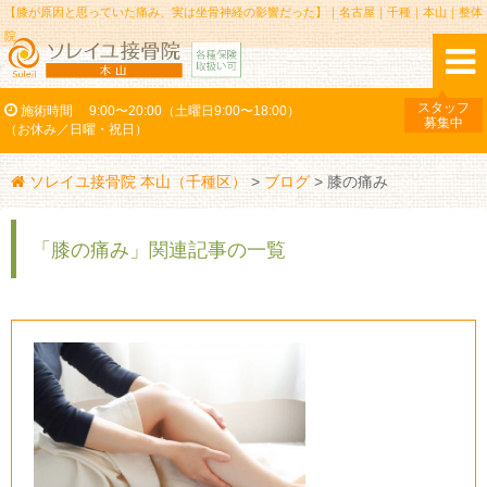
【膝が原因と思っていた痛み、実は坐骨神経の影響だった】｜名古屋｜千種｜本山｜整体
院
スタッフ
施術時間
9:00〜20:00（土曜日9:00〜18:00）
募集中
（お休み／日曜・祝日）
ソレイユ接骨院 本山（千種区）
>
ブログ
>
膝の痛み
「膝の痛み」関連記事の一覧