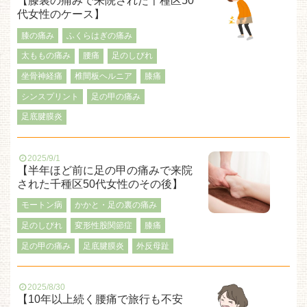
【膝裏の痛みで来院された千種区50
代女性のケース】
膝の痛み
ふくらはぎの痛み
太ももの痛み
腰痛
足のしびれ
坐骨神経痛
椎間板ヘルニア
膝痛
シンスプリント
足の甲の痛み
足底腱膜炎
2025/9/1
【半年ほど前に足の甲の痛みで来院
された千種区50代女性のその後】
モートン病
かかと・足の裏の痛み
足のしびれ
変形性股関節症
膝痛
足の甲の痛み
足底腱膜炎
外反母趾
2025/8/30
【10年以上続く腰痛で旅行も不安