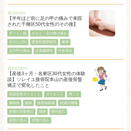
2025/9/1
【半年ほど前に足の甲の痛みで来院
された千種区50代女性のその後】
モートン病
かかと・足の裏の痛み
足のしびれ
変形性股関節症
膝痛
足の甲の痛み
足底腱膜炎
外反母趾
2025/8/25
【産後3ヶ月・名東区30代女性の体験
談】ソレイユ接骨院本山の産後骨盤
矯正で変化したこと
体質改善ダイエット
ダイエット
肩こり
腱鞘炎
腰痛
坐骨神経痛
妊婦の腰痛
産後の骨盤矯正
膝痛
慢性疲労
姿勢の歪み
骨盤の歪み