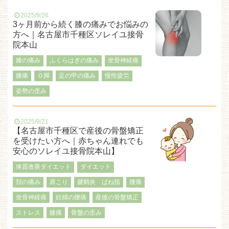
2025/9/26
3ヶ月前から続く膝の痛みでお悩みの
方へ｜名古屋市千種区ソレイユ接骨
院本山
膝の痛み
ふくらはぎの痛み
坐骨神経痛
膝痛
Ｏ脚
足の甲の痛み
慢性疲労
姿勢の歪み
2025/9/21
【名古屋市千種区で産後の骨盤矯正
を受けたい方へ｜赤ちゃん連れでも
安心のソレイユ接骨院本山】
体質改善ダイエット
ダイエット
頚の痛み
肩こり
腱鞘炎 ばね指
腰痛
坐骨神経痛
妊婦の腰痛
産後の骨盤矯正
ストレス
膝痛
骨盤の歪み