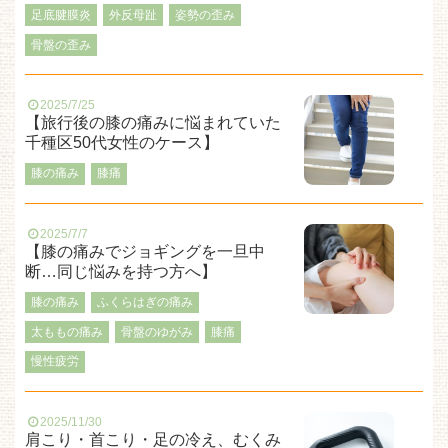
足底腱膜炎
外反母趾
姿勢の歪み
骨盤の歪み
2025/7/25
【旅行後の膝の痛みに悩まれていた
千種区50代女性のケース】
膝の痛み
膝痛
2025/7/7
【膝の痛みでジョギングを一旦中
断…同じ悩みを持つ方へ】
膝の痛み
ふくらはぎの痛み
太ももの痛み
骨盤のゆがみ
膝痛
慢性疲労
2025/11/30
肩こり・首こり・足の冷え、むくみ