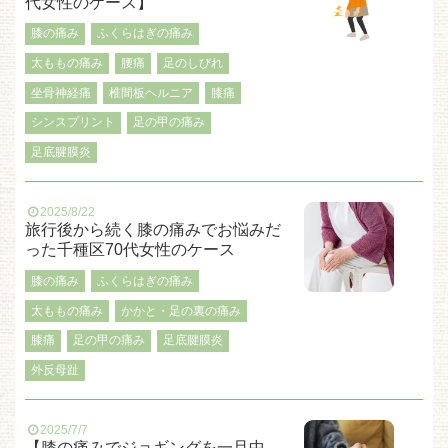
代女性のケース】
膝の痛み
ふくらはぎの痛み
太ももの痛み
腰痛
足のしびれ
坐骨神経痛
椎間板ヘルニア
膝痛
シンスプリント
足の甲の痛み
足底腱膜炎
2025/8/22
旅行後から続く膝の痛みでお悩みだ
った千種区70代女性のケース
膝の痛み
ふくらはぎの痛み
太ももの痛み
かかと・足の裏の痛み
膝痛
足の甲の痛み
足底腱膜炎
外反母趾
2025/7/7
【膝の痛みでジョギングを一旦中