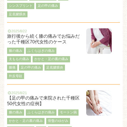
シンスプリント
足の甲の痛み
足底腱膜炎
2025/8/22
旅行後から続く膝の痛みでお悩みだ
った千種区70代女性のケース
膝の痛み
ふくらはぎの痛み
太ももの痛み
かかと・足の裏の痛み
膝痛
足の甲の痛み
足底腱膜炎
外反母趾
2025/8/21
【足の甲の痛みで来院された千種区
50代女性の症例】
膝の痛み
ふくらはぎの痛み
モートン病
かかと・足の裏の痛み
骨盤のゆがみ