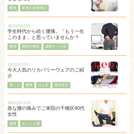
腰痛
産後の骨盤矯正
2025/12/21
学生時代から続く腰痛。「もう一生
このまま」と思っていませんか？
腰痛
腰椎分離症
腰椎すべり症
2025/12/17
今大人気のリカバリーウェアのご紹
介
肩こり
腰痛
冷え症
慢性疲労
2025/11/29
急な腰の痛みでご来院の千種区40代
女性
腰痛
ぎっくり腰