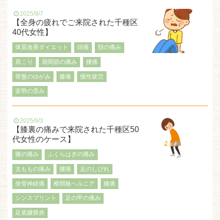
2025/9/7
【全身の疲れでご来院された千種区
40代女性】
体質改善ダイエット
頭痛
頚の痛み
肩こり
肩関節の痛み
腰痛
骨盤のゆがみ
膝痛
慢性疲労
姿勢の歪み
2025/9/3
【膝裏の痛みで来院された千種区50
代女性のケース】
膝の痛み
ふくらはぎの痛み
太ももの痛み
腰痛
足のしびれ
坐骨神経痛
椎間板ヘルニア
膝痛
シンスプリント
足の甲の痛み
足底腱膜炎