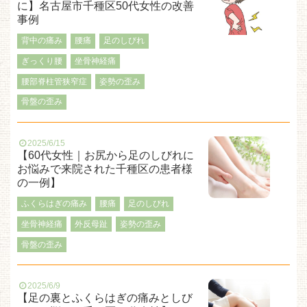
に】名古屋市千種区50代女性の改善
事例
背中の痛み
腰痛
足のしびれ
ぎっくり腰
坐骨神経痛
腰部脊柱管狭窄症
姿勢の歪み
骨盤の歪み
2025/6/15
【60代女性｜お尻から足のしびれに
お悩みで来院された千種区の患者様
の一例】
ふくらはぎの痛み
腰痛
足のしびれ
坐骨神経痛
外反母趾
姿勢の歪み
骨盤の歪み
2025/6/9
【足の裏とふくらはぎの痛みとしび