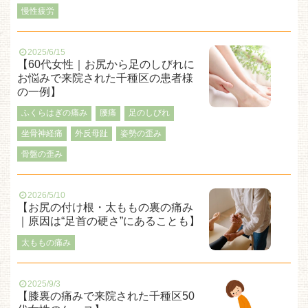
慢性疲労
2025/6/15
【60代女性｜お尻から足のしびれに
お悩みで来院された千種区の患者様
の一例】
ふくらはぎの痛み
腰痛
足のしびれ
坐骨神経痛
外反母趾
姿勢の歪み
骨盤の歪み
2026/5/10
【お尻の付け根・太ももの裏の痛み
｜原因は“足首の硬さ”にあることも】
太ももの痛み
2025/9/3
【膝裏の痛みで来院された千種区50