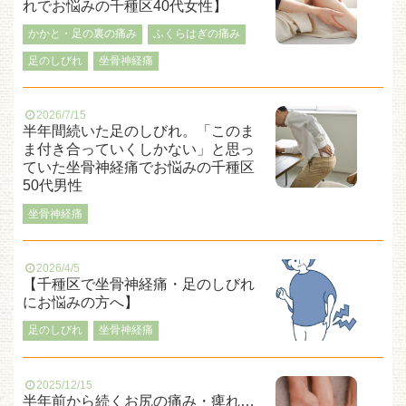
れでお悩みの千種区40代女性】
かかと・足の裏の痛み
ふくらはぎの痛み
足のしびれ
坐骨神経痛
2026/7/15
半年間続いた足のしびれ。「このま
ま付き合っていくしかない」と思っ
ていた坐骨神経痛でお悩みの千種区
50代男性
坐骨神経痛
2026/4/5
【千種区で坐骨神経痛・足のしびれ
にお悩みの方へ】
足のしびれ
坐骨神経痛
2025/12/15
半年前から続くお尻の痛み・痺れ…