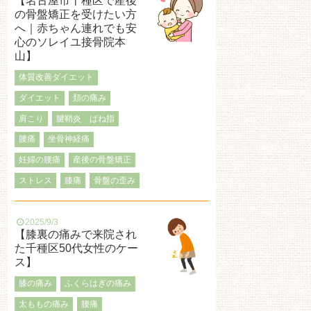
【名古屋市千種区で産後
の骨盤矯正を受けたい方
へ｜赤ちゃん連れでも安
心のソレイユ接骨院本
山】
体質改善ダイエット
ダイエット
頚の痛み
肩こり
腱鞘炎 ばね指
腰痛
坐骨神経痛
妊婦の腰痛
産後の骨盤矯正
ストレス
膝痛
骨盤の歪み
2025/9/3
【膝裏の痛みで来院され
た千種区50代女性のケー
ス】
膝の痛み
ふくらはぎの痛み
太ももの痛み
腰痛