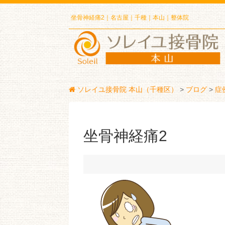
坐骨神経痛2｜名古屋｜千種｜本山｜整体院
ソレイユ接骨院 本山（千種区）
>
ブログ
>
症
坐骨神経痛2