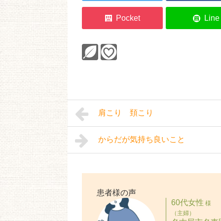
肩こり 頚こり
からだが気持ち良いこと
患者様の声
60代女性
様
（主婦）