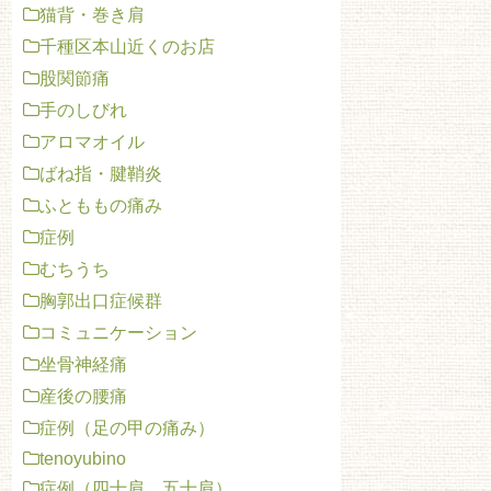
猫背・巻き肩
千種区本山近くのお店
股関節痛
手のしびれ
アロマオイル
ばね指・腱鞘炎
ふとももの痛み
症例
むちうち
胸郭出口症候群
コミュニケーション
坐骨神経痛
産後の腰痛
症例（足の甲の痛み）
tenoyubino
症例（四十肩 五十肩）