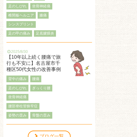
足のしびれ
坐骨神経痛
椎間板ヘルニア
膝痛
シンスプリント
足の甲の痛み
足底腱膜炎
2025/8/30
【10年以上続く腰痛で旅
行も不安に】名古屋市千
種区50代女性の改善事例
背中の痛み
腰痛
足のしびれ
ぎっくり腰
坐骨神経痛
腰部脊柱管狭窄症
姿勢の歪み
骨盤の歪み
ブログ一覧