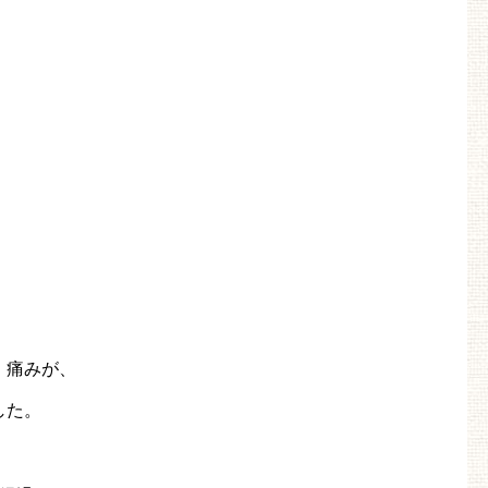
、痛みが、
した。