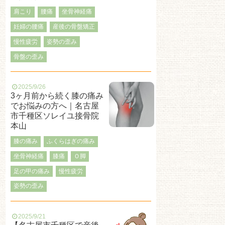
肩こり
腰痛
坐骨神経痛
妊婦の腰痛
産後の骨盤矯正
慢性疲労
姿勢の歪み
骨盤の歪み
2025/9/26
3ヶ月前から続く膝の痛み
でお悩みの方へ｜名古屋
市千種区ソレイユ接骨院
本山
膝の痛み
ふくらはぎの痛み
坐骨神経痛
膝痛
Ｏ脚
足の甲の痛み
慢性疲労
姿勢の歪み
2025/9/21