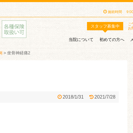
施術時間
9:
ご
スタッフ
募集中
お
当院について
初めての方へ
例
>
坐骨神経痛2
2018/1/31
2021/7/28