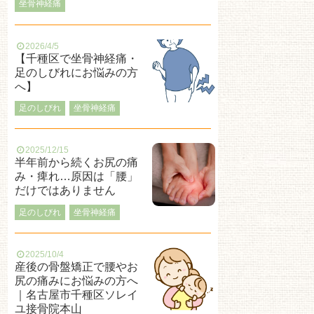
坐骨神経痛
2026/4/5
【千種区で坐骨神経痛・
足のしびれにお悩みの方
へ】
足のしびれ
坐骨神経痛
2025/12/15
半年前から続くお尻の痛
み・痺れ…原因は「腰」
だけではありません
足のしびれ
坐骨神経痛
2025/10/4
産後の骨盤矯正で腰やお
尻の痛みにお悩みの方へ
｜名古屋市千種区ソレイ
ユ接骨院本山