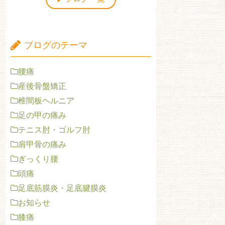
ブログのテーマ
腰痛
産後骨盤矯正
椎間板ヘルニア
足の甲の痛み
テニス肘・ゴルフ肘
肩甲骨の痛み
ぎっくり腰
頭痛
足底筋膜炎・足底腱膜炎
お知らせ
膝痛