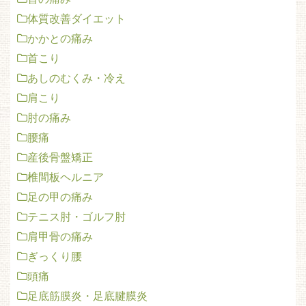
体質改善ダイエット
かかとの痛み
首こり
あしのむくみ・冷え
肩こり
肘の痛み
腰痛
産後骨盤矯正
椎間板ヘルニア
足の甲の痛み
テニス肘・ゴルフ肘
肩甲骨の痛み
ぎっくり腰
頭痛
足底筋膜炎・足底腱膜炎