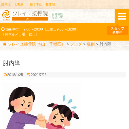
肘内障｜名古屋｜千種｜本山｜整体院
スタッフ
施術時間
9:00〜20:00（土曜日9:00〜18:00）
募集中
（お休み／日曜・祝日）
ソレイユ接骨院 本山（千種区）
>
ブログ
>
症例
>
肘内障
肘内障
2018/1/25
2021/7/28