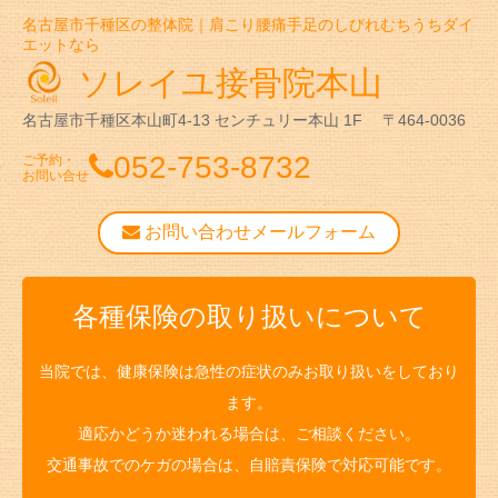
名古屋市千種区の整体院｜肩こり腰痛手足のしびれむちうちダイ
エットなら
ソレイユ接骨院本山
名古屋市千種区本山町4-13
センチュリー本山 1F
〒464-0036
052-753-8732
ご予約・
お問い合せ
お問い合わせメールフォーム
各種保険の取り扱いについて
当院では、健康保険は急性の症状のみお取り扱いをしており
ます。
適応かどうか迷われる場合は、ご相談ください。
交通事故でのケガの場合は、自賠責保険で対応可能です。