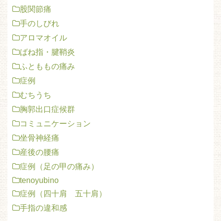
股関節痛
手のしびれ
アロマオイル
ばね指・腱鞘炎
ふとももの痛み
症例
むちうち
胸郭出口症候群
コミュニケーション
坐骨神経痛
産後の腰痛
症例（足の甲の痛み）
tenoyubino
症例（四十肩 五十肩）
手指の違和感