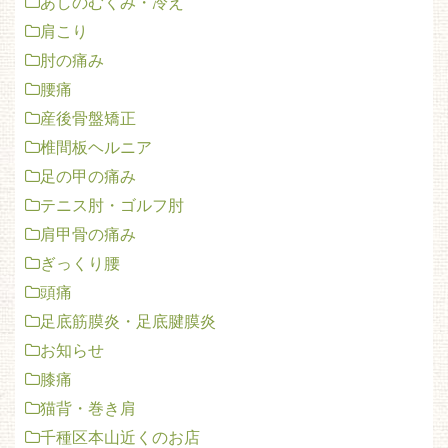
あしのむくみ・冷え
肩こり
肘の痛み
腰痛
産後骨盤矯正
椎間板ヘルニア
足の甲の痛み
テニス肘・ゴルフ肘
肩甲骨の痛み
ぎっくり腰
頭痛
足底筋膜炎・足底腱膜炎
お知らせ
膝痛
猫背・巻き肩
千種区本山近くのお店