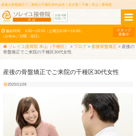
産後の骨盤矯正でご来院の千種区30代女性｜名古屋｜千種｜本山｜整体院
スタッフ
施術時間
9:00〜20:00（土曜日9:00〜18:00）
募集中
（お休み／日曜・祝日）
ソレイユ接骨院 本山（千種区）
>
ブログ
>
産後骨盤矯正
>
産後の
骨盤矯正でご来院の千種区30代女性
産後の骨盤矯正でご来院の千種区30代女性
2025/11/29