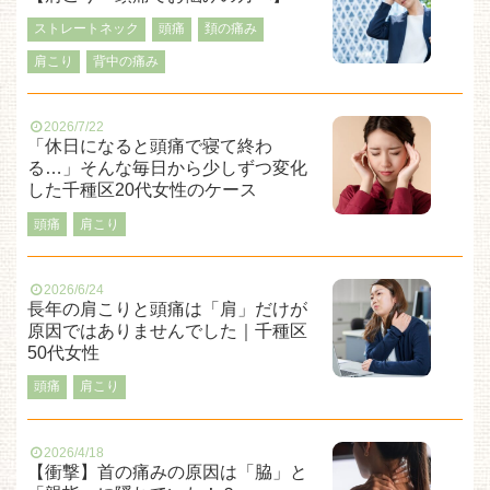
ストレートネック
頭痛
頚の痛み
肩こり
背中の痛み
2026/7/22
「休日になると頭痛で寝て終わ
る…」そんな毎日から少しずつ変化
した千種区20代女性のケース
頭痛
肩こり
2026/6/24
長年の肩こりと頭痛は「肩」だけが
原因ではありませんでした｜千種区
50代女性
頭痛
肩こり
2026/4/18
【衝撃】首の痛みの原因は「脇」と