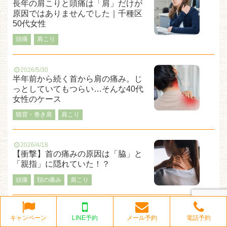
長年の肩こりと頭痛は「肩」だけが
原因ではありませんでした｜千種区
50代女性
頭痛
肩こり
2026/5/30
半年前から続く首から肩の痛み。じ
っとしていてもつらい…そんな40代
女性のケース
猫背・巻き肩
肩こり
2026/4/18
【衝撃】首の痛みの原因は「脇」と
「親指」に隠れていた！？
頭痛
頚の痛み
肩こり
2026/4/1
キャンペーン
LINE予約
メール予約
電話予約
「肩こりと頭痛はもう治らない」と