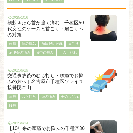
2025/10/6
朝起きたら首が強く痛む…千種区50
代女性のケースと首こり・肩こりへ
の対策
頭痛
頚の痛み
頸肩腕症候群
肩こり
肩甲骨の痛み
背中の痛み
手のしびれ
2025/9/29
交通事故後のむち打ち・腰痛でお悩
みの方へ｜名古屋市千種区ソレイユ
接骨院本山
頭痛
むち打ち
頚の痛み
手のしびれ
腰痛
2025/9/24
【10年来の頭痛でお悩みの千種区30