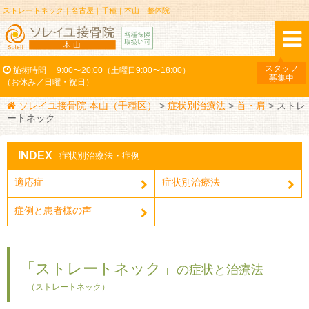
ストレートネック｜名古屋｜千種｜本山｜整体院
スタッフ
施術時間
9:00〜20:00（土曜日9:00〜18:00）
募集中
（お休み／日曜・祝日）
ソレイユ接骨院 本山（千種区）
>
症状別治療法
>
首・肩
>
ストレ
ートネック
INDEX
症状別治療法・症例
適応症
症状別治療法
症例と患者様の声
「ストレートネック」
の症状と治療法
（ストレートネック）