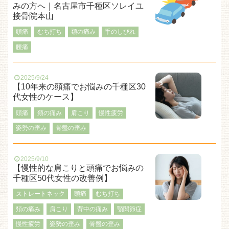
みの方へ｜名古屋市千種区ソレイユ
接骨院本山
頭痛
むち打ち
頚の痛み
手のしびれ
腰痛
2025/9/24
【10年来の頭痛でお悩みの千種区30
代女性のケース】
頭痛
頚の痛み
肩こり
慢性疲労
姿勢の歪み
骨盤の歪み
2025/9/10
【慢性的な肩こりと頭痛でお悩みの
千種区50代女性の改善例】
ストレートネック
頭痛
むち打ち
頚の痛み
肩こり
背中の痛み
顎関節症
慢性疲労
姿勢の歪み
骨盤の歪み