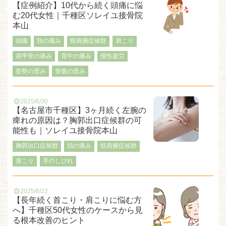
【症例紹介】10代から続く頭痛に悩
む20代女性｜千種区ソレイユ接骨院
本山
頭痛
頚の痛み
頸肩腕症候群
肩こり
肩甲骨の痛み
背中の痛み
慢性疲労
姿勢の歪み
骨盤の歪み
2025/6/30
【名古屋市千種区】3ヶ月続く左腕の
痺れの原因は？胸郭出口症候群の可
能性も｜ソレイユ接骨院本山
胸郭出口症候群
頚の痛み
頸肩腕症候群
肩こり
手のしびれ
2025/6/22
【長年続く首こり・肩こりに悩む方
へ】千種区50代女性のケースから見
る根本改善のヒント