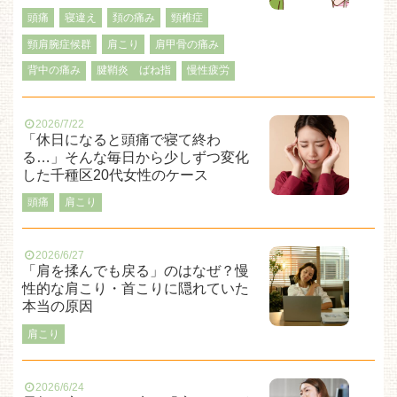
頭痛
寝違え
頚の痛み
頸椎症
頸肩腕症候群
肩こり
肩甲骨の痛み
背中の痛み
腱鞘炎 ばね指
慢性疲労
2026/7/22
「休日になると頭痛で寝て終わ
る…」そんな毎日から少しずつ変化
した千種区20代女性のケース
頭痛
肩こり
2026/6/27
「肩を揉んでも戻る」のはなぜ？慢
性的な肩こり・首こりに隠れていた
本当の原因
肩こり
2026/6/24