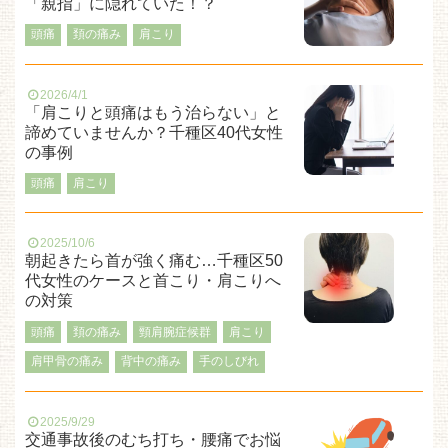
「親指」に隠れていた！？
頭痛
頚の痛み
肩こり
2026/4/1
「肩こりと頭痛はもう治らない」と
諦めていませんか？千種区40代女性
の事例
頭痛
肩こり
2025/10/6
朝起きたら首が強く痛む…千種区50
代女性のケースと首こり・肩こりへ
の対策
頭痛
頚の痛み
頸肩腕症候群
肩こり
肩甲骨の痛み
背中の痛み
手のしびれ
2025/9/29
交通事故後のむち打ち・腰痛でお悩