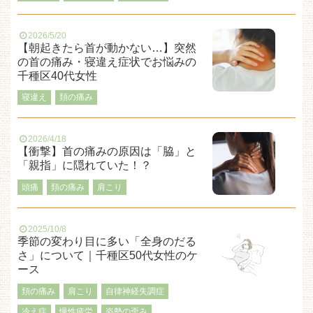
2026/5/20
【朝起きたら首が動かない…】突然
の首の痛み・寝違え症状でお悩みの
千種区40代女性
寝違え
頚の痛み
2026/4/18
【衝撃】首の痛みの原因は「脇」と
「親指」に隠れていた！？
頭痛
頚の痛み
肩こり
2025/10/8
季節の変わり目に多い「全身のだる
さ」について｜千種区50代女性のケ
ース
頚の痛み
肩こり
自律神経失調症
冷え症
慢性疲労
姿勢の歪み