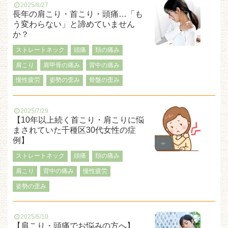
2025/8/27
長年の肩こり・首こり・頭痛…「も
う変わらない」と諦めていません
か？
ストレートネック
頭痛
頚の痛み
肩こり
肩甲骨の痛み
背中の痛み
慢性疲労
姿勢の歪み
骨盤の歪み
2025/7/29
【10年以上続く首こり・肩こりに悩
まされていた千種区30代女性の症
例】
ストレートネック
頭痛
頚の痛み
肩こり
背中の痛み
慢性疲労
姿勢の歪み
2025/6/10
【肩こり・頭痛でお悩みの方へ】