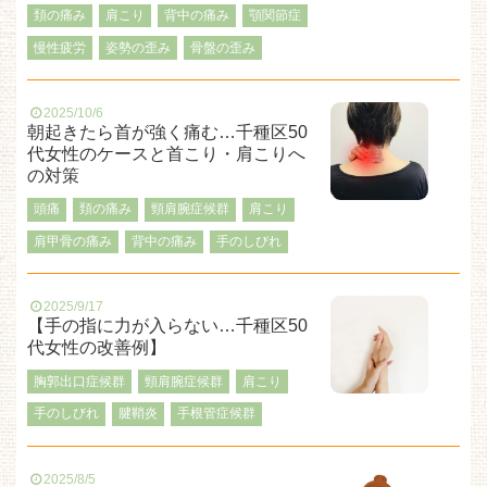
頚の痛み
肩こり
背中の痛み
顎関節症
慢性疲労
姿勢の歪み
骨盤の歪み
2025/10/6
朝起きたら首が強く痛む…千種区50
代女性のケースと首こり・肩こりへ
の対策
頭痛
頚の痛み
頸肩腕症候群
肩こり
肩甲骨の痛み
背中の痛み
手のしびれ
2025/9/17
【手の指に力が入らない…千種区50
代女性の改善例】
胸郭出口症候群
頸肩腕症候群
肩こり
手のしびれ
腱鞘炎
手根管症候群
2025/8/5