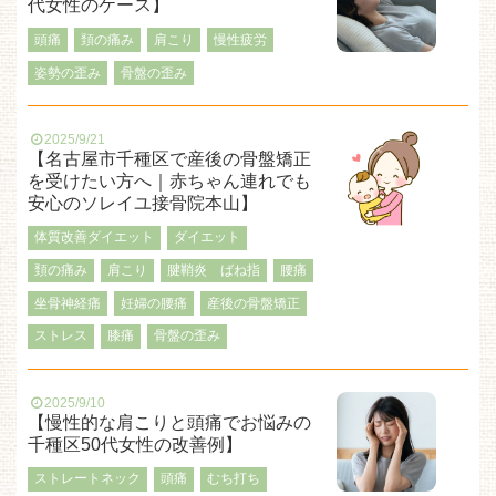
代女性のケース】
頭痛
頚の痛み
肩こり
慢性疲労
姿勢の歪み
骨盤の歪み
2025/9/21
【名古屋市千種区で産後の骨盤矯正
を受けたい方へ｜赤ちゃん連れでも
安心のソレイユ接骨院本山】
体質改善ダイエット
ダイエット
頚の痛み
肩こり
腱鞘炎 ばね指
腰痛
坐骨神経痛
妊婦の腰痛
産後の骨盤矯正
ストレス
膝痛
骨盤の歪み
2025/9/10
【慢性的な肩こりと頭痛でお悩みの
千種区50代女性の改善例】
ストレートネック
頭痛
むち打ち