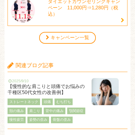
ダイエットカウンセリングキャン
ペーン 11,000円⇒1,280円（税
込）
キャンペーン一覧
関連ブログ記事
2025/9/10
【慢性的な肩こりと頭痛でお悩みの
千種区50代女性の改善例】
ストレートネック
頭痛
むち打ち
頚の痛み
肩こり
背中の痛み
顎関節症
慢性疲労
姿勢の歪み
骨盤の歪み