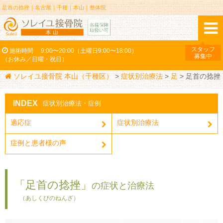
足首の捻挫｜名古屋｜千種｜本山｜整体院
スタッフ
施術時間
9:00〜20:00（土曜日9:00〜18:00）
募集中
（お休み／日曜・祝日）
ソレイユ接骨院 本山（千種区）
>
症状別治療法
>
足
>
足首の捻挫
INDEX
症状別治療法・症例
適応症
症状別治療法
症例と患者様の声
「足首の捻挫」
の症状と治療法
（あしくびのねんざ）