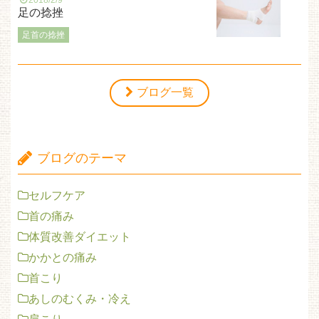
2018/2/9
足の捻挫
足首の捻挫
ブログ一覧
ブログのテーマ
セルフケア
首の痛み
体質改善ダイエット
かかとの痛み
首こり
あしのむくみ・冷え