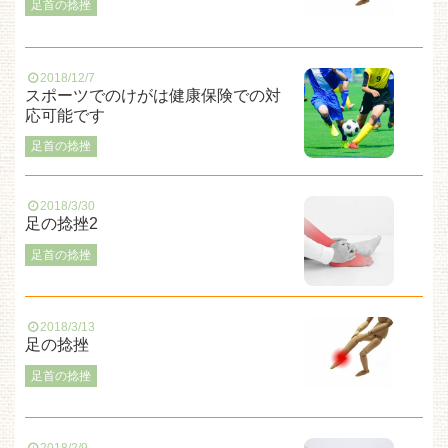
足首の捻挫
2018/12/7
スポーツでのけがは健康保険での対
応可能です
足首の捻挫
2018/3/30
足の捻挫2
足首の捻挫
2018/3/13
足の捻挫
足首の捻挫