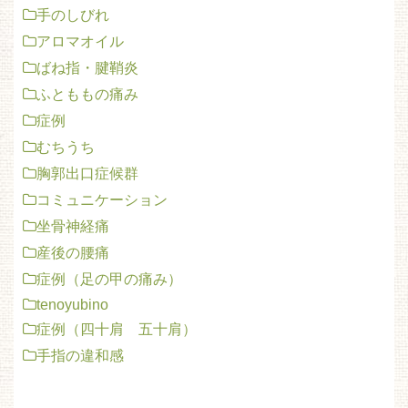
手のしびれ
アロマオイル
ばね指・腱鞘炎
ふとももの痛み
症例
むちうち
胸郭出口症候群
コミュニケーション
坐骨神経痛
産後の腰痛
症例（足の甲の痛み）
tenoyubino
症例（四十肩 五十肩）
手指の違和感