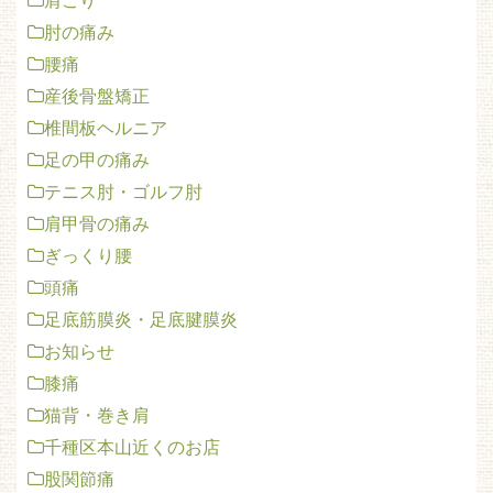
肩こり
肘の痛み
腰痛
産後骨盤矯正
椎間板ヘルニア
足の甲の痛み
テニス肘・ゴルフ肘
肩甲骨の痛み
ぎっくり腰
頭痛
足底筋膜炎・足底腱膜炎
お知らせ
膝痛
猫背・巻き肩
千種区本山近くのお店
股関節痛