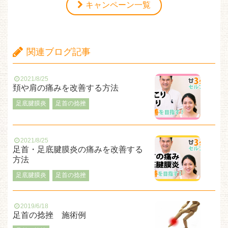
キャンペーン一覧
関連ブログ記事
2021/8/25
頚や肩の痛みを改善する方法
足底腱膜炎
足首の捻挫
2021/8/25
足首・足底腱膜炎の痛みを改善する
方法
足底腱膜炎
足首の捻挫
2019/6/18
足首の捻挫 施術例